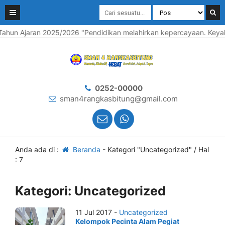
jaran 2025/2026 "Pendidikan melahirkan kepercayaan. Keyakinan
0252-00000
sman4rangkasbitung@gmail.com
Anda ada di :
Beranda
-
Kategori "Uncategorized"
/ Hal
: 7
Kategori:
Uncategorized
11 Jul 2017 -
Uncategorized
Kelompok Pecinta Alam Pegiat