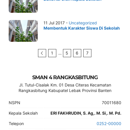
11 Jul 2017 -
Uncategorized
Membentuk Karakter Siswa Di Sekolah
1
…
5
6
7
SMAN 4 RANGKASBITUNG
Jl. Tutul-Cisalak Km. 01 Desa Citeras Kecamatan
Rangkasbitung Kabupatel Lebak Provinsi Banten
NSPN
70011680
Kepala Sekolah
ERI FAKHRUDIN, S. Ag,. M. Si,. M. Pd.
Telepon
0252-00000